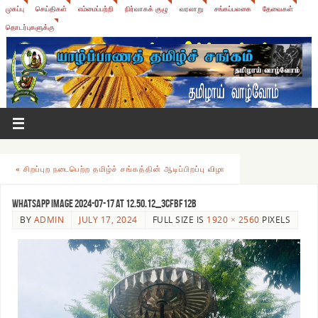
முகப்பு
செய்திகள்
எம்மைப்பற்றி
நிர்வாகக் குழு
வரலாறு
சங்கப்பலகை
தேவைகள்
தொடர்புகளுக்கு
«
சிறப்புற நடைபெற்ற தமிழ்ச் சங்கத்தின் ஆடிப்பிறப்பு விழா
WhatsApp Image 2024-07-17 at 12.50.12_3cfbf12b
BY
ADMIN
JULY 17, 2024
FULL SIZE IS
1920 × 2560
PIXELS