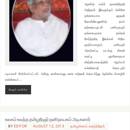
ஆண்டு மார்ச் நாலாந்தேதி
பிறந்தார். இவருக்குப் பின்னே
தங்கையாக ஒருவர்
தோன்றியதுண்டு. தாய்
தந்தையருடன் பண்டிதரும்
தங்கையுமாக நால்வர்
சேர்ந்ததே இவர்கள் சிறிய
குடும்பமாகும். பண்டிதர்
அளவெட்டி வடக்கு சீனன்
கலட்டி ஞானோதயா
வித்தியாலயத்தில் ஆரம்பக்
கல்வியைத் தொடரும்
படியாகச் சேர்க்கப்பட்டார். அங்கு நான்காவது வரை கற்றவர் தொடர்ந்து ஆங்கில மொழிக்
கல்வியைப் …
மேலும் வாசிக்க
உலகம் உவந்த தமிழறிஞர் தனிநாயகம் அடிகளார்
BY
EDITOR
AUGUST 12, 2013
தமிழுக்காய் வாழ்ந்தோர்