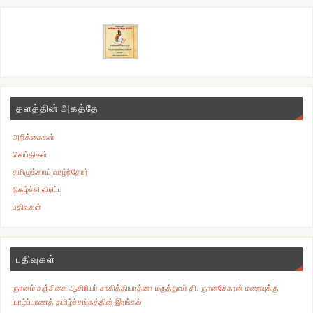
தளத்தின் அகத்தே
அறிக்கைகள்
செய்திகள்
தமிழுக்காய் வாழ்ந்தோர்
நிகழ்ச்சி விரிப்பு
பதிவுகள்
பதிவுகள்
ஞானம் சஞ்சிகை ஆசிரியர் சாகித்தியரத்னா மருத்துவர் தி. ஞானசேகரன் மறைவுக்கு
யாழ்ப்பாணத் தமிழ்ச்சங்கத்தின் இரங்கல்