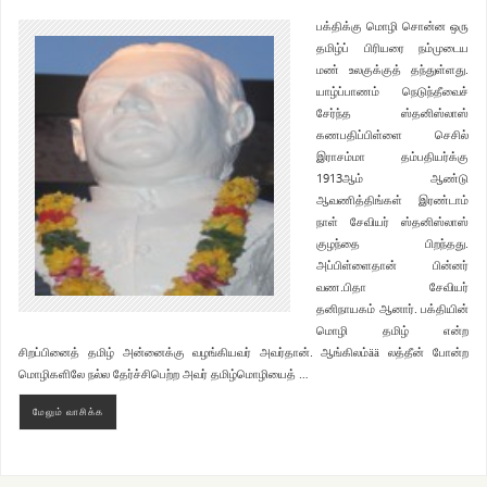
பக்திக்கு மொழி சொன்ன ஒரு
தமிழ்ப் பிரியரை நம்முடைய
மண் உலகுக்குத் தந்துள்ளது.
யாழ்ப்பாணம் நெடுந்தீவைச்
சேர்ந்த ஸ்தனிஸ்லாஸ்
கணபதிப்பிள்ளை செசில்
இராசம்மா தம்பதியர்க்கு
1913ஆம் ஆண்டு
ஆவணித்திங்கள் இரண்டாம்
நாள் சேவியர் ஸ்தனிஸ்லாஸ்
குழந்தை பிறந்தது.
அப்பிள்ளைதான் பின்னர்
வண.பிதா சேவியர்
தனிநாயகம் ஆனார். பக்தியின்
மொழி தமிழ் என்ற
சிறப்பினைத் தமிழ் அன்னைக்கு வழங்கியவர் அவர்தான். ஆங்கிலம்ää லத்தீன் போன்ற
மொழிகளிலே நல்ல தேர்ச்சிபெற்ற அவர் தமிழ்மொழியைத் …
மேலும் வாசிக்க