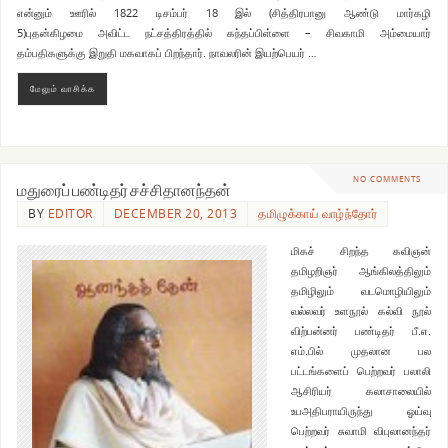
என்னும் ஊரில் 1822 டிசம்பர் 18 இல் (சித்திரபானு ஆண்டு மார்கழி
5)புதன்கிழமை அவிட்ட நட்சத்திரத்தில் கந்தப்பிள்ளை – சிவகாமி அம்மையார்
தம்பதிகளுக்கு இறுதி மகவாகப் பிறந்தார். நாவலரின் இயற்பெயர் …
மேலும் வாசிக்க
NO COMMENTS
மதுரைப் பண்டிதர் சச்சிதானந்தன்
BY
EDITOR
DECEMBER 20, 2013
தமிழுக்காய் வாழ்ந்தோர்
மிகச் சிறந்த கவிஞன்
தமிழறிஞர் ஆங்கிலத்திலும்
தமிழிலும் வடமொழியிலும்
வல்லவர் உளநூல் கல்வி நூல்
விற்பன்னர் பண்டிதர் பீ.எ.
எம்.பில் முதலான பல
பட்டங்களைப் பெற்றவர் பலாலி
ஆசிரியர் கலாசாலையில்
உபஅதிபராயிருந்து ஓய்வு
பெற்றவர் சுவாமி விபுலானந்தர்