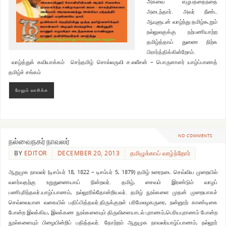
அகவை எழுபத்தைந்தை
அடைந்தார். அவர் நீண்ட
ஆயுளுடன் வாழ்ந்து தமிழ்கூறும்
நல்லுலகுக்கு நற்பணியாற்ற
தமிழ்த்தாய் துணை நிற்க
பிரார்த்திக்கின்றோம்.
வாழ்த்துக் கவியாக்கம் செந்தமிழ் சொல்லருவி ச.லலீசன் – பொருளாளர் யாழ்ப்பாணத்
தமிழ்ச் சங்கம்
மேலும் வாசிக்க
NO COMMENTS
நல்வைநகர் நாவலர்
BY
EDITOR
DECEMBER 20, 2013
தமிழுக்காய் வாழ்ந்தோர்
ஆறுமுக நாவலர் (டிசம்பர் 18, 1822 – டிசம்பர் 5, 1879) தமிழ் உரைநடை செவ்விய முறையில்
வளர்வதற்கு உறுதுணையாய் நின்றவர். தமிழ், சைவம் இரண்டும் வாழப்
பணிபுரிந்தவர்.யாழ்ப்பாணம், நல்லூரில்தோன்றியவர். தமிழ் நூல்களை முதன் முறையாகச்
செவ்வையான வகையில் பதிப்பித்தவர்.திருக்குறள் பரிமேலழகருரை, நன்னூற் காண்டிகை
போன்ற இலக்கிய, இலக்கண நூல்களையும் திருவிளையாடல் புராணம்,பெரியபுராணம் போன்ற
நூல்களையும் பிழையின்றிப் பதித்தவர். தோற்றம் ஆறுமுக நாவலர்யாழ்ப்பாணம், நல்லூர்