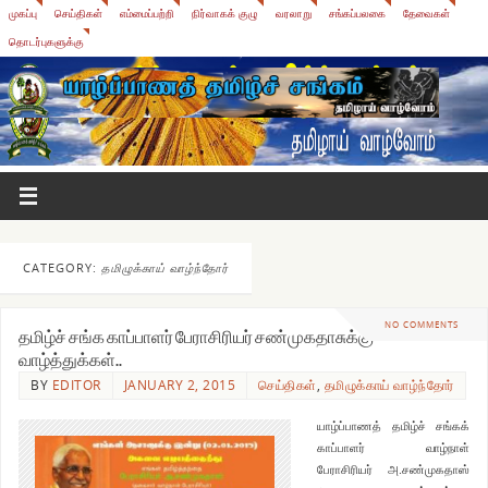
முகப்பு
செய்திகள்
எம்மைப்பற்றி
நிர்வாகக் குழு
வரலாறு
சங்கப்பலகை
தேவைகள்
தொடர்புகளுக்கு
CATEGORY:
தமிழுக்காய் வாழ்ந்தோர்
NO COMMENTS
தமிழ்ச் சங்க காப்பாளர் பேராசிரியர் சண்முகதாசுக்கு
வாழ்த்துக்கள்..
BY
EDITOR
JANUARY 2, 2015
செய்திகள்
,
தமிழுக்காய் வாழ்ந்தோர்
யாழ்ப்பாணத் தமிழ்ச் சங்கக்
காப்பாளர் வாழ்நாள்
பேராசிரியர் அ.சண்முகதாஸ்