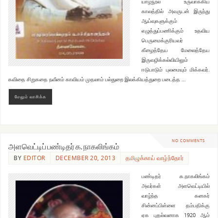
யாழ்நூல் உருவாக்கிய
காலத்தில் அவருடன் இருந்து
ஆய்வுகளுக்கும்
எழுத்துப்பணிக்கும் உதவிய
பெருமைக்குரியவர்
கீழைத்தேய மேலைத்தேய
இருவழிக்கல்வியிலும்
ஈடுபாடும் புலமையும் மிக்கவர்.
கவிதை சிறுகதை நவீனம் காவியம் முதலாம் பல்துறை இலக்கியத்துறை படைத்த …
மேலும் வாசிக்க
NO COMMENTS
அளவெட்டிப் பண்டிதர் க. நாகலிங்கம்
BY
EDITOR
DECEMBER 20, 2013
தமிழுக்காய் வாழ்ந்தோர்
பண்டிதர் க.நாகலிங்கம்
அவர்கள் அளவெட்டியில்
வாழ்ந்த கனகர்
சின்னப்பிள்ளை தம்பதிக்கு
ஏக புதல்வனாக 1920 ஆம்