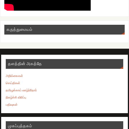
கருத்துமையம்
தளத்தின் அகத்தே
அறிக்கைகள்
செய்திகள்
தமிழுக்காய் வாழ்ந்தோர்
நிகழ்ச்சி விரிப்பு
பதிவுகள்
முகப்புத்தகம்