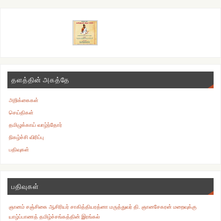
தளத்தின் அகத்தே
அறிக்கைகள்
செய்திகள்
தமிழுக்காய் வாழ்ந்தோர்
நிகழ்ச்சி விரிப்பு
பதிவுகள்
பதிவுகள்
ஞானம் சஞ்சிகை ஆசிரியர் சாகித்தியரத்னா மருத்துவர் தி. ஞானசேகரன் மறைவுக்கு
யாழ்ப்பாணத் தமிழ்ச்சங்கத்தின் இரங்கல்