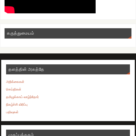
கருத்துமையம்
தளத்தின் அகத்தே
அறிக்கைகள்
செய்திகள்
தமிழுக்காய் வாழ்ந்தோர்
நிகழ்ச்சி விரிப்பு
பதிவுகள்
முகப்புத்தகம்