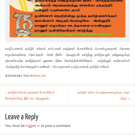
யாழ்ப்பாணத் தமிழ்ச் சங்கக் காப்பாளர் வாழ்நாள் பேராசிரியர் அ.சண்முகதாஸ் அகவை
எழுபத்தைந்தை அடைந்தார். அவர் நீண்ட ஆயுளுடன் வாழ்ந்து தமிழ்கூறும் நல்லுலகுக்கு
நற்பணியாற்ற தமிழ்த்தாய் துணை நிற்க பிரார்த்திக்கின்றோம். வாழ்த்துக் கவியாக்கம்
செந்தமிழ் சொல்லருவி ச.லலீசன் – பொருளாளர் யாழ்ப்பாணத் தமிழ்ச் சங்கம்
BOOKMARK THE
PERMALINK
.
«
தமிழ்ச்சங்கத் தலைவர் பேராசிரியர்
தமிழ்ச் சங்க பெருந்தலைவருக்கு பவள
வேல்நம்பிக்கு இரட்டை விருதுகள்…
விழா
»
Leave a Reply
You must be
logged in
to post a comment.