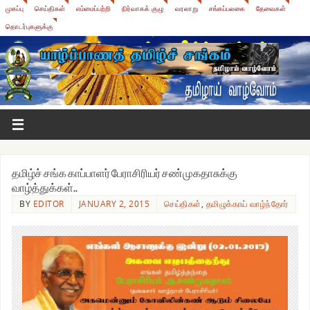
முகப்பு
செய்திகள்
எம்மைப்பற்றி
நிர்வாகக் குழு
வரலாறு
சங்கப்பலகை
தேவைகள்
தொடர்புகளுக்கு
தமிழ்ச் சங்க காப்பாளர் பேராசிரியர் சண்முகதாசுக்கு
வாழ்த்துக்கள்..
BY
EDITOR
JANUARY 2, 2015
செய்திகள்
,
தமிழுக்காய் வாழ்ந்தோர்