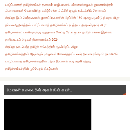
யாழ்ப்பாணத் தமிழ்ச்சங்கத் தலைவர் யாழ்ப்பாணப் பல்கலைக்கழகத் துணைவேந்தர்
ஆனமையைக் கௌரவித்து தமிழ்ச்சங்க ஆட்சிக் குழுக் கூட்டத்தில் கௌரவம்
சிறப்புற இடம் பெற்ற சுவாமி ஞானப்பிரகாசரின் பிறப்பின் 150 ஆவது ஆண்டு நிறைவு விழா
நல்லை ஆதீனத்தில் யாழ்ப்பாணத் தமிழ்ச்சங்கம் நடத்திய திருவள்ளுவர் விழா
தமிழ்ச்சங்கப் பணிகளுக்கு உறுதுணை செய்த பிரபா ஐயா- தமிழ்ச் சங்கம் இரங்கல்
தனிநாயகம் அடிகள் நினைவரங்கம் 2024
சிறப்புற நடைபெற்ற தமிழ்ச் சங்கத்தின் ஆடிப்பிறப்பு விழா
தமிழ்ச்சங்கத்தின் ஆடிப்பிறப்பு விழாவும் சோமசுந்தரப் புலவர் நினைவரங்கமும் நவாலியில்
யாழ்ப்பாணத் தமிழ்ச்சங்கத்தின் புதிய நிர்வாகக் குழு பதவி ஏற்றது
தமிழ்ச்சங்கத்தின் முப்பெரும் நிகழ்வுகள்
மேனாள் தலைவரின் அகத்தின் கண்…