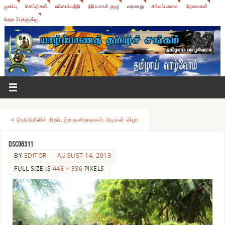
முகப்பு
செய்திகள்
எம்மைப்பற்றி
நிர்வாகக் குழு
வரலாறு
சங்கப்பலகை
தேவைகள்
தொடர்புகளுக்கு
«
நெடுந்தீவில் சிறப்புற்ற தனிநாயகம் அடிகள் விழா
DSC06311
BY
EDITOR
AUGUST 14, 2013
FULL SIZE IS
448 × 336
PIXELS