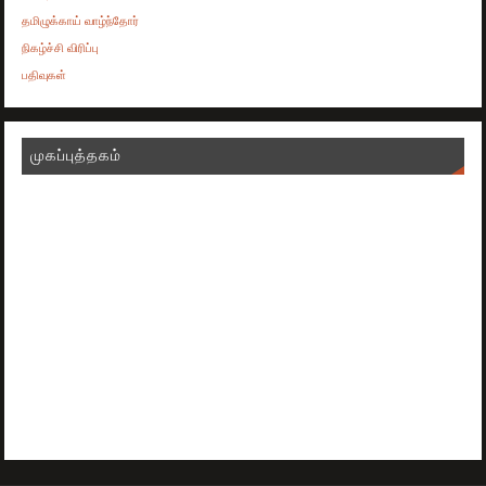
தமிழுக்காய் வாழ்ந்தோர்
நிகழ்ச்சி விரிப்பு
பதிவுகள்
முகப்புத்தகம்