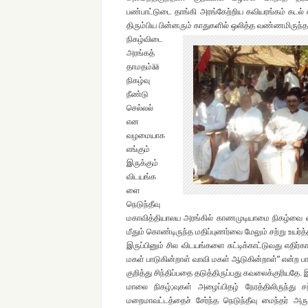
பண்பாட்டுடை தாங்கி அரங்கேற்றிய கவியரங்கம் கடல் 
திரும்பிய பின்னரும் காதுகளில் ஒலித்த வண்ணமிருந்த
நிகழ்விடை
அரங்கத்
தாமதம்ää
நிகழ்வு
நீண்டு
செல்லல்
என
வழமையாக
எங்கும்
இருக்கும்
விடயங்க
ளை
நெடுந்தீவு
மகாவித்தியாலய அரங்கில் காணமுடியாமை நிகழ்வை ஏற
மீதும் கொண்டிருந்த மதிப்புணர்வை மேலும் சற்று உயர்த்
இருப்பினும் சில விடயங்களை சுட்டிக்காட்டுவது எதிர
மகள் பாடுகின்றாள் வாவி மகள் ஆடுகின்றாள்” என்ற பா
குறித்து சிந்திப்பதை தடுத்திருப்பது கவலைக்குரியதே.
மாலை நிகழ்;வுகள் அழைப்பிதழ் நேரத்திலிருந்து 
மறைமாவட்டத்தைச் சேர்ந்த நெடுந்தீவு மைந்தர் அர