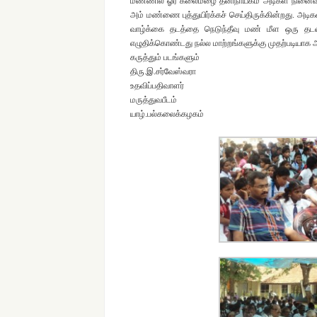
மண்ணில் ஓர் கலைமழை தனிநாயகம் அடிகள் நினைவி
அம் மண்ணை புத்துயிர்க்கச் செய்திருக்கின்றது. அடி
வாழ்க்கை தடத்தை நெடுந்தீவு மண் மீள ஒரு தட
எழுதிக்கொண்டது நல்ல மாற்றங்களுக்கு முதற்படியாக 
கருத்தும் படங்களும்
திரு.இ.சர்வேஸ்வரா
உதவிப்பதிவாளர்
மருத்துவபீடம்
யாழ்.பல்கலைக்கழகம்