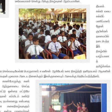
ஊர்வலமாகச் சென்று அங்கு நிகழ்வுகள் ஆரம்பமாகின.
தீவகக்
கல்வி வலய
கல்விப்
பணிப்பாளர்
ஜோன்
குயின்ரஸ்
தலமையில்
நடைபெற்ற
இந்
நிகழ்வில்
யாழ்ப்பாண
த்
தமிழ்ச்சங்க
 இரா.செல்வவடிவேல்ää பொருளாளர் ச.லலீசன் ஆகியோர் உரை நிகழ்த்தி தனிநாயகம் அடிகளின்
ுவதன் மூலமாக அடைய நினைக்கும் இலக்குகளையும் அவைக்கு தெரியப்படுத்தினர்.
க காண்போருக்கு கண்
்கு ஆற்றுகையை செய்த
ாட்டு ஒன்றை மட்டுமே
தைகள் எம்மிடம் உண்டு
்பு நமக்கானது என்பதை
ை கலைநிகழ்வுகளும்
ம் ஒன்று மாணவர்கள்