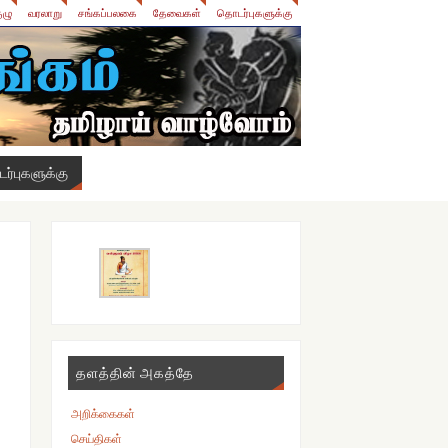
ுழு
வரலாறு
சங்கப்பலகை
தேவைகள்
தொடர்புகளுக்கு
ர்புகளுக்கு
தளத்தின் அகத்தே
அறிக்கைகள்
செய்திகள்