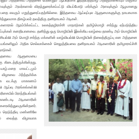
ினும் அத்தகைய அத்தனை பேரினதும் ஆய்வுவீச்சு இந்தியத்தமிழ் அறிஞர்களையும் மிஞ்சும்
வுக்கும் அவர்களால் விதந்துரைக்கப்பட்டு வியப்போடு பார்க்கும் அளவுக்கும் ஆழமானது
்பதை எவரும் மறுத்துரைப்பதற்கில்லை. இத்தகைய ஆய்வுப்புல ஆளுமைகளுக்கு நாயகமாக
ித்துவமாக திகழ்பவர் தவத்திரு தனிநாயகம் அடிகள்.
ிகளாரால் ஆரம்பிக்கப்பட்ட உலகத்தழிராச்சி மாநாடுகள் தமிழ்மொழி சார்ந்து ஏற்படுத்திய
டிப்புக்கள் கனதியானவை. தனித்து ஒரு மொழியின் இலக்கிய வாழ்வை தாண்டி அம் மொழியின்
சியல்ää அம் மொழி சார்ந்த மக்களின் வாழ்வியல்ää மொழியின் நிலைத்திருப்பு என அத்தனை
டயங்களிலும் அதிக செல்வாக்கைச் செலுத்தியவை தனிநாயகம் அடிகளாரின் தமிழாராய்ச்சி
நாடுகள்.
த்தகைய ஆளுமையை
ு கிடைத்திருக்கின்றது.
யாழ்.மறை மாவட்டமும்
விழாவை அர்த்தமிக்க
ியாக வடக்கு மாகாணம்
ää ஆய்வு அரங்கங்கள்ää
ிசையில் பிராந்தியங்கள்
ண்டாடி அடிகளாரின்
ௌரவித்துவருகின்றனர்.
ய நெடுந்தீவு மண்ணிலே
டம் வைத்த விழாவாக