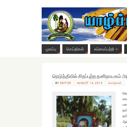
முகப்பு
செய்திகள்
எம்மைப்பற்றி
நெடுந்தீவில் சிறப்புற்ற தனிநாயகம் அ
BY
EDITOR
AUGUST 14, 2013
செய்திகள்
நெட
உல
பழ
தம
தம
ஆய