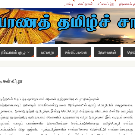
முகப்பு
செய்திகள்
எம்மைப்பற்றி
நிர்வாகக் க
நிர்வாகக் குழு
வரலாறு
சங்கப்பலகை
தேவைகள்
தொட
டிகள் விழா
ுந்தீவில் சிறப்புற்ற தனிநாயகம் அடிகள் நூற்றாண்டு விழா நிகழ்வுகள்.
கத்திசையாவும் தமிழைக் காவிச்சென்று உலக அரங்குகளில் தமிழ் மொழியின் செழுமையை
ைமையை நிலைநிறுத்தி தமிழுக்கு இன்று செம்மொழி அந்தஸ்து கிடைக்க அன்றே உழைத்த
ிழ்த்தூது தவத்திரு தனிநாயகம் அடிகளின் நூற்றாண்டு விழா நிகழ்வுகள் இவ் வருடம் உலகில்
ிழர்கள் வாழும் பாகங்களில் நினைவேந்தல் செய்யப்படுகின்றது. தமிழ்மொழி சார்ந்த
்வுப்பரப்பில் ஆழ மூழ்கிய ஈழத்தமிழர்களின் எண்ணிக்கை விரல்விட்டு எண்ணக்கூடியது