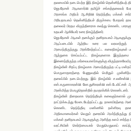
தலமையில் நடைபெற்ற இந் நிகழ்வில் தென்னிந்தியத் தி
ஜெபநேசன் அடிகளார்ää தமிழ்ச் சங்கத்தலைவர் பேராச
அரசாங்க அதிபர் ஆ.சிறிää நெடுந்தீவு மக்கள் சா
அரியநாயகம் தென்னிந்தியச் திருச்சபை போதகர் தாவீ
தலைவர் பிரதம விருந்தினராக கலந்து கொண்ட பாராளுமன
உதயன் ஆகியோர் உரை நிகழ்த்தினர்.
ஜெபநேசன் அடிகள் தனக்கும் தனிநாயகம் அடிகளுக்க
அடிப்படையில் ஆற்றிய உரை பல வரவாற்றுத் 
அமைந்திருந்தது. அரங்கேற்றப்பட்ட கலைநிகழ்வுகள்
ஆற்றுகை செய்யப்பட்ட நிகழ்வுகளாக இருந்தமை ச
இணைந்திருந்த பார்வையாளர்களுக்கு விருந்தாகவேயிரு
நிகழ்வின் சிறப்பு நிகழ்வாக அமைந்திருந்த பட்டி மன்
பொருளாதாரத்தை பேணுவதில் பெரிதும் முன்னிற
தலைப்பில் நடைபெற்றது. இவ் நிகழ்வில் ச.லலீசன்ää 
எஸ்.கருணாகரன்ää லோ.துசிகரன்ää எஸ்.டேவிட்சன்
அண்மித்த பொழுதொன்றில் தமதாக்கிக் கொண்டனர்.
நிகழ்வின் நிறைவாக நெடுந்தீவுக் கலைஞர்களால் ம
நாட்டுக்கூத்து மேடையேற்றப்பட்டது. நாலாயிரத்த
கொண்ட நெடுந்தீவு மண்ணில் நள்ளிரவு தாண்டி
அதிகமானவர்கள் வெறும் தரையில் அமர்ந்திருந்து 
மக்கள் தனிநாயகம் அடிகளுக்கு அளித்த உளம் சார்ந்
வரட்சியின் கெர்டுமையால் மெதுமெதுவாய் காய்ந்