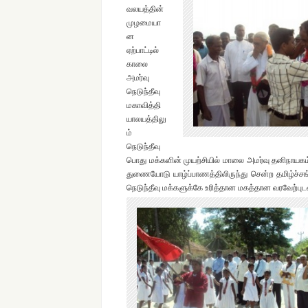
வலயத்தின்
முழமையா
ன
ஏற்பாட்டில்
காலை
அமர்வு
நெடுந்தீவு
மகாவித்தி
யாலயத்திலு
ம்
நெடுந்தீவு
பொது மக்களின் முயற்சியில் மாலை அமர்வு தனிநாயகம்
துணையோடு யாழ்ப்பாணத்திலிருந்து சென்ற தமிழ்ச்சங
நெடுந்தீவு மக்களுக்கே உரித்தான மகத்தான வரவேற்புடன