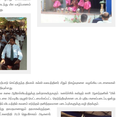
கடந்து மீள யாழ்ப்பாணம்
து.
்பாடு செய்திருந்த தீவகக் கல்வி வலயத்தினர் மீதும் நிகழ்வுகளை வழங்கிய பாடசாலைகள்
தியுள்ளது.
்கால கலை ஆரோக்கியத்துக்கு நன்றாகவிருககும். உணர்ச்சிக் கவிஞர் காசி ஆனந்தனின் “மீன்
டலை அப்படியே தழுவி மெட்டமைக்கப்பட்ட நெடுந்தீவுக்கான பாடல் புதிய கலைப்படைப்பு ஒன்று
 இவ் விடயத்தில் கவனம் எடுத்தல் தனித்தவமான படைப்புக்களுக்கு வழி திறக்கும்.
சற்று தாமதமானாலும் தரமாகவிருந்தன.
ுட்கலாநிதி அ.பி ஜெயசேகரம் அடிகளார்