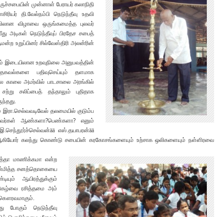
ருச்சபையின் முன்னாள் பேராயர் கலாநிதி
ிரியர் தி.வேல்நம்பி நெடுந்தீவு உதவி
ர்பிலான விழாவை ஒருங்கமைத்த புலவர்
து அடிகள் நெடுந்தீவுப் பிரதேச சபைத்
்ற உறுப்பினர் சில்வேஸ்திரி அலன்ரின்
ும் இடையிலான உறவுநிலை அனுபவத்தின்
தகவல்களை பதிவுசெய்யும் தளமாக
 பல காலை அமர்வில் பாடசாலை அரங்கில்
ற்று சலிப்பைத் தந்தாலும் புதிதாக
ந்தது.
றம் இரா.செல்வவடிவேல் தலமையில் குடும்ப
்பவர்கள் ஆண்களா?பெண்களா? எனும்
இ.செந்தூர்ச்செல்வன்ää எஸ்.தயாபரன்ää
 ஆகியோர் கலந்து கொண்டு சபையின் கரகோசங்களையும் உற்சாக ஒலிகளையும் நள்ளிரவை
ுத்தா மாணிக்கமா என்ற
ை அண்மித்த சனத்தொகையை
யும் ஆயிரத்துக்கும்
நிகழ்வை ரசித்தமை அம்
த கௌரவமாகும்.
து போகும் நெடுந்தீவு