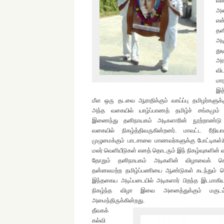
என
அள
என
தன
அட
து
அர
வி
மா
இ
மீள ஒரு தடவை ஆராதிக்கும் வாய்ப்பு தமிழர்களுக்க
அந்த வகையில் யாழ்ப்பாணத் தமிழ்ச் சங்கமும் 
இணைந்து தனிநாயகம் அடிகளாரின் நூற்றாண்டு 
வகையில் நிகழ்த்திவருகின்றனர். மாவட்ட ரீத
முழுமைக்கும் பாடசாலை மாணவர்களுக்கு போட்டிகள்
மலர் வெளியீடுகள் எனத் தொடரும் இந் நிகழ்வுகளின் வர
தோறும் தனிநாயகம் அடிகளின் விழாவைக் கொ
தன்னலமற்ற தமிழ்ப்பணியை ஆண்டுகள் கடந்தும் க
இந்தகைய அடிப்படையில் அடிகளார் பிறந்த இடமாகி
நிகழ்ந்த விழா இவை அனைத்துக்கும் மகு
அமைந்திருக்கின்றது.
தீவகக்
கல்வி