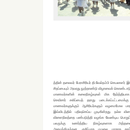
த்தின் தலைவர் பேராசிரியர் தி.வேல்நம்பி செயலாளர்
சிறப்பையும் அவரது நூற்றாண்டு விழாவைக் கொண்டாட
மாணவர்களின் கலைநிகழ்வுகள் மிக நேர்த்தியா
செவிசார் சலிப்பைத் தராது படைக்கப்பட்டமைக
மாணவர்களுக்கும் ஆசிரியர்களும் வழமைபோல பார
இவ்விடத்தில் பதிவுசெய்ய முடிகின்றது. நல்ல வி
விளைநிலத்தை பண்படுத்தி வழங்க வேண்டிய பொறுப
பலருக்கு உணர்த்திய நிகழ்வுகளாக அத்தன
அமைந்திருந்தன. குறிப்பாக மழலை மாறாத தர