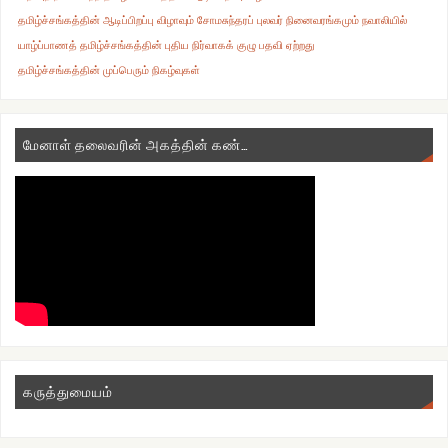
தமிழ்ச்சங்கத்தின் ஆடிப்பிறப்பு விழாவும் சோமசுந்தரப் புலவர் நினைவரங்கமும் நவாலியில்
யாழ்ப்பாணத் தமிழ்ச்சங்கத்தின் புதிய நிர்வாகக் குழு பதவி ஏற்றது
தமிழ்ச்சங்கத்தின் முப்பெரும் நிகழ்வுகள்
மேனாள் தலைவரின் அகத்தின் கண்…
கருத்துமையம்