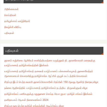
அறிக்கைகள்
செய்திகள்
தமிழுக்காய் வாழ்ந்தோர்
நிகழ்ச்சி விரிப்பு
பதிவுகள்
பதிவுகள்
ஞானம் சஞ்சிகை ஆசிரியர் சாகித்தியரத்னா மருத்துவர் தி. ஞானசேகரன் மறைவுக்கு
யாழ்ப்பாணத் தமிழ்ச்சங்கத்தின் இரங்கல்
யாழ்ப்பாணத் தமிழ்ச்சங்கத் தலைவர் யாழ்ப்பாணப் பல்கலைக்கழகத் துணைவேந்தர்
ஆனமையைக் கௌரவித்து தமிழ்ச்சங்க ஆட்சிக் குழுக் கூட்டத்தில் கௌரவம்
சிறப்புற இடம் பெற்ற சுவாமி ஞானப்பிரகாசரின் பிறப்பின் 150 ஆவது ஆண்டு நிறைவு விழா
நல்லை ஆதீனத்தில் யாழ்ப்பாணத் தமிழ்ச்சங்கம் நடத்திய திருவள்ளுவர் விழா
தமிழ்ச்சங்கப் பணிகளுக்கு உறுதுணை செய்த பிரபா ஐயா- தமிழ்ச் சங்கம் இரங்கல்
தனிநாயகம் அடிகள் நினைவரங்கம் 2024
சிறப்புற நடைபெற்ற தமிழ்ச் சங்கத்தின் ஆடிப்பிறப்பு விழா