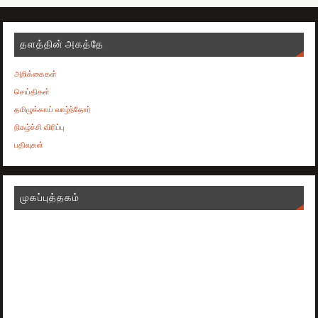
தளத்தின் அகத்தே
அறிக்கைகள்
செய்திகள்
தமிழுக்காய் வாழ்ந்தோர்
நிகழ்ச்சி விரிப்பு
பதிவுகள்
முகப்புத்தகம்