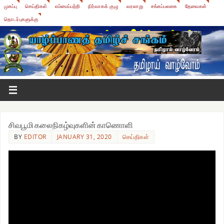
முகப்பு
செய்திகள்
எம்மைப்பற்றி
நிர்வாகக் குழு
வரலாறு
சங்கப்பலகை
தேவைகள்
தொடர்புகளுக்கு
சிவபூமி கலைநிகழ்வுகளின் காணொளி
BY
EDITOR
JANUARY 31, 2020
செய்திகள்